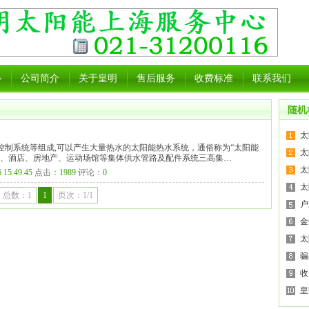
心
公司简介
关于皇明
售后服务
收费标准
联系我们
随机
太
控制系统等组成,可以产生大量热水的太阳能热水系统，通俗称为“太阳能
太
院、酒店、房地产、运动场馆等集体供水管路及配件系统三高集…
太
 15.49.45
点击：
1989
评论：
0
太
总数：1
1
页次：1/1
户
金
太
骗
收
皇